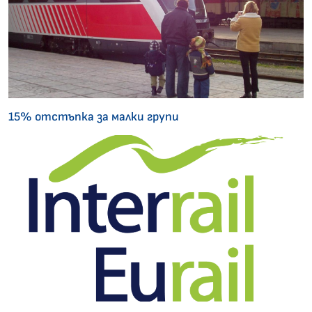
15% отстъпка за малки групи