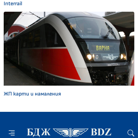
Interrail
ЖП карти и намаления