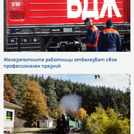
Железопътните работници отбелязват своя
професионален празник