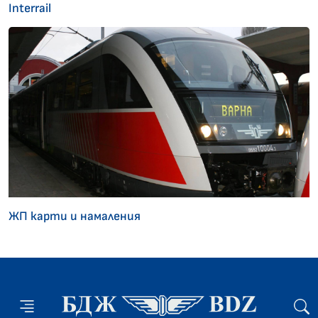
Interrail
ЖП карти и намаления