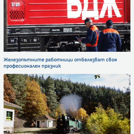
Железопътните работници отбелязват своя
професионален празник