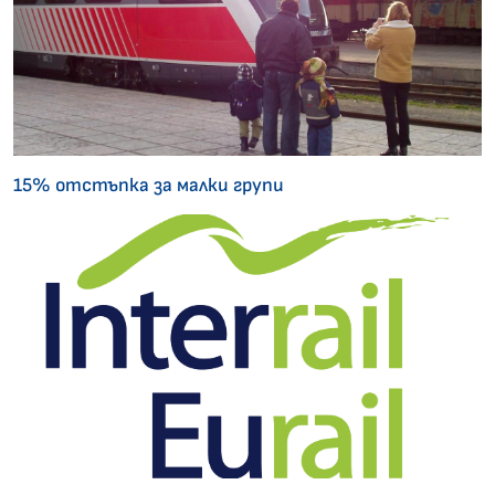
15% отстъпка за малки групи