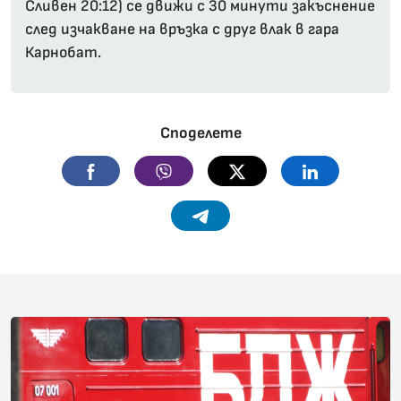
Сливен 20:12) се движи с 30 минути закъснение
след изчакване на връзка с друг влак в гара
Карнобат.
Споделете
Facebook
Viber
Twitter
Linkedin
Telegram