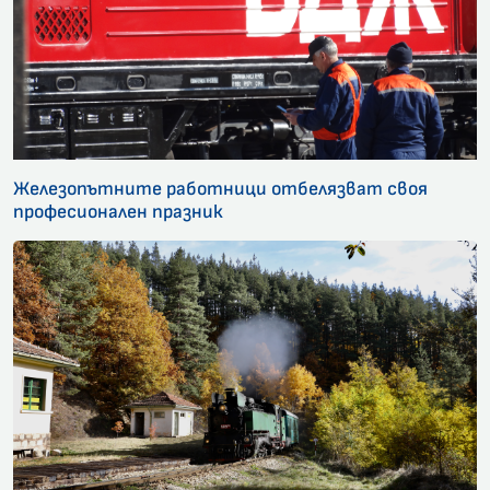
Железопътните работници отбелязват своя
професионален празник