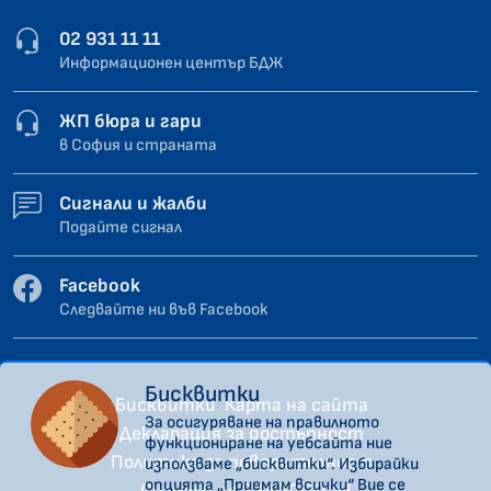
02 931 11 11
Информационен център БДЖ
ЖП бюра и гари
в София и страната
Сигнали и жалби
Подайте сигнал
Facebook
Следвайте ни във Facebook
Бисквитки
Бисквитки
Карта на сайта
За осигуряване на правилното
Декларация за достъпност
функциониране на уебсайта ние
Политика за поверителност
използваме „бисквитки“. Избирайки
опцията „Приемам всички“ Вие се
Сигнали по ЗЗЛПСПОИН