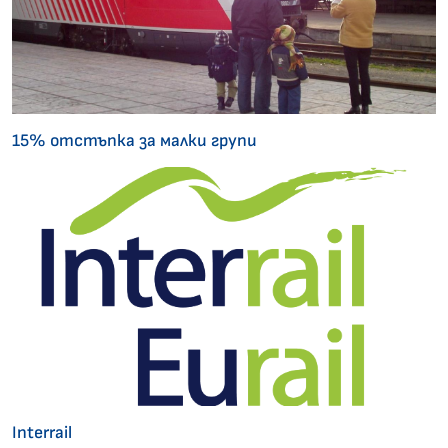
15% отстъпка за малки групи
Interrail