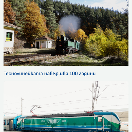
Теснолинейката навършва 100 години