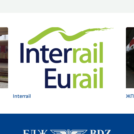
Interrail
ЖП