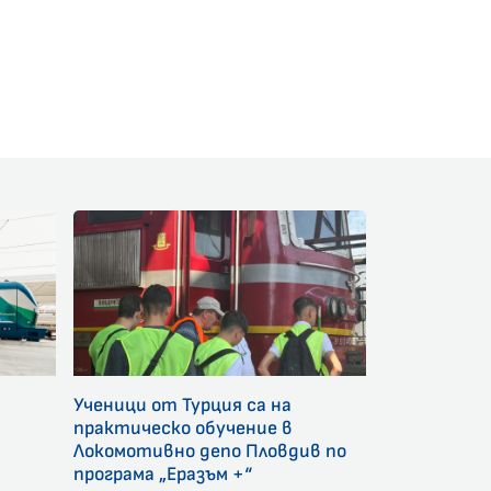
am
Ученици от Турция са на
и
практическо обучение в
Локомотивно депо Пловдив по
програма „Еразъм +“