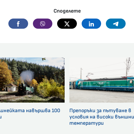
Споделете
Facebook
Viber
Twitter
Linkedin
Telegr
линейката навършва 100
Препоръки за пътуване в
и
условия на високи външн
температури