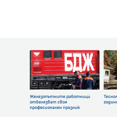
Железопътните работници
Тесно
отбелязват своя
годин
професионален празник