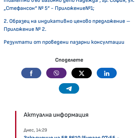
тоалетни във Вагонно депо Надежда“, гр. София, ул.
„Стефансон“ № 5“ - Приложение№1;
2. Образец на индикативно ценово предложение –
Приложение № 2.
Резултати от проведени пазарни консултации
Споделете
Facebook
Viber
Twitter
Linkedin
Telegram
Актуална информация
Днес, 14:29
Закъснение на БВ 8610 (Бургас 07:55 -