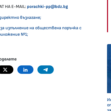
Т НА E-MAIL:
porachki-pp@bdz.bg
директно възлагане;
за изпълнение на обществена поръчка с
риложение №1;
оделете
Twitter
Linkedin
Telegram
И
о
з