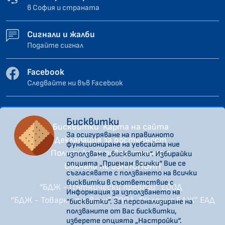
в София и страната
Сигнали и жалби
Подайте сигнал
Facebook
Следвайте ни във Facebook
Бисквитки
Бисквитки
Карта на сайта
За осигуряване на правилното
Декларация за достъпност
функциониране на уебсайта ние
Политика за поверителност
използваме „бисквитки“. Избирайки
опцията „Приемам всички“ Вие се
Сигнали по ЗЗЛПСПОИН
съгласявате с ползването на всички
бисквитки в съответствие с
“БДЖ - Пътнически превози” ЕООД
Информация за използването на
“БДЖ - Товарни превози” ЕООД
“Холдинг БДЖ” ЕАД
“бисквитки”. За персонализиране на
ползваните от Вас бисквитки,
изберете опцията „Настройки“.