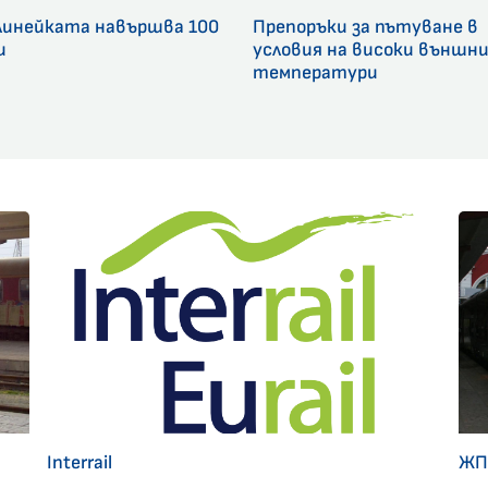
линейката навършва 100
Препоръки за пътуване в
и
условия на високи външн
температури
Interrail
ЖП