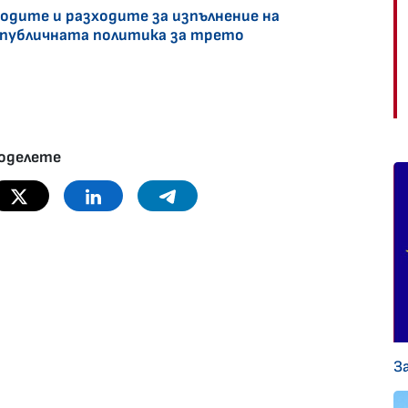
дите и разходите за изпълнение на
 публичната политика за трето
оделете
Twitter
Linkedin
Telegram
З