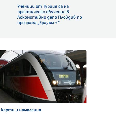
Ученици от Турция са на
и
практическо обучение в
Локомотивно депо Пловдив по
програма „Еразъм +“
 карти и намаления