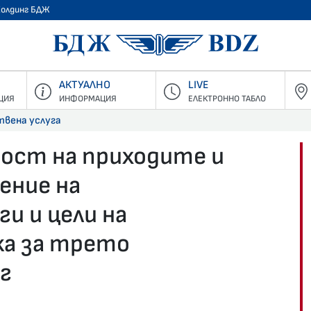
Холдинг БДЖ
БДЖ - Пъ
АКТУАЛНО
LIVE
ЦИЯ
ИНФОРМАЦИЯ
ЕЛЕКТРОННО ТАБЛО
твена услуга
ост на приходите и
ение на
и и цели на
ка за трето
г