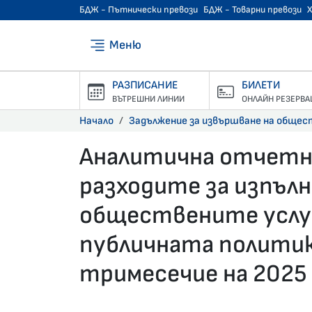
БДЖ - Пътнически превози
БДЖ - Товарни превози
Меню
РАЗПИСАНИЕ
БИЛЕТИ
ВЪТРЕШНИ ЛИНИИ
ОНЛАЙН РЕЗЕРВА
Начало
Задължение за извършване на общес
Аналитична отчетн
разходите за изпълн
обществените услуг
публичната полити
тримесечие на 2025 
03.11.2025 •