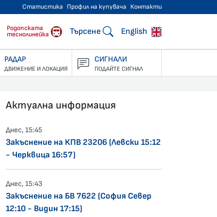
Статистика
Профил на купувача
Контакти
тнически превози
Родопската
Търсене
English
теснолинейка
РАДАР
СИГНАЛИ
ДВИЖЕНИЕ И ЛОКАЦИЯ
ПОДАЙТЕ СИГНАЛ
Актуална информация
Днес, 15:45
Закъснение на КПВ 23206 (Левски 15:12
- Черквица 16:57)
Днес, 15:43
Закъснение на БВ 7622 (София Север
12:10 - Видин 17:15)