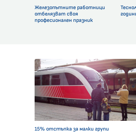
Железопътните работници
Тесно
отбелязват своя
годин
професионален празник
15% отстъпка за малки групи