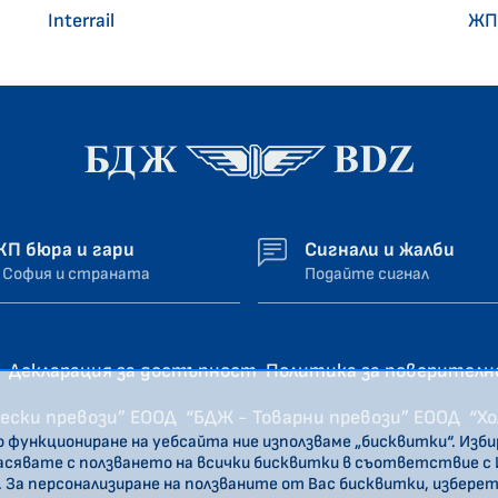
Interrail
ЖП
ЖП бюра и гари
Сигнали и жалби
 София и страната
Подайте сигнал
Декларация за достъпност
Политика за поверител
ески превози” ЕООД
“БДЖ - Товарни превози” ЕООД
“Х
о функциониране на уебсайта ние използваме „бисквитки“. Изб
ласявате с ползването на всички бисквитки в съответствие с
. За персонализиране на ползваните от Вас бисквитки, избере