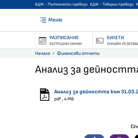
БДЖ - Пътнически превози
БДЖ - Товарни превози
Меню
РАЗПИСАНИЕ
БИЛЕТИ
ВЪТРЕШНИ ЛИНИИ
ОНЛАЙН РЕЗЕРВА
Начало
Финансови отчети
Анализ за дейността
19.06.2025 •
Анализ за дейността към 31.03.
pdf , 4 MB
Сп