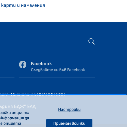
 карти и намаления
Facebook
Следвайте ни във Facebook
ност
Сигнали по ЗЗЛПСПОИН
олдинг БДЖ” ЕАД
Настройки
ирайки опцията
 Информация за
те опцията
Приемам всички