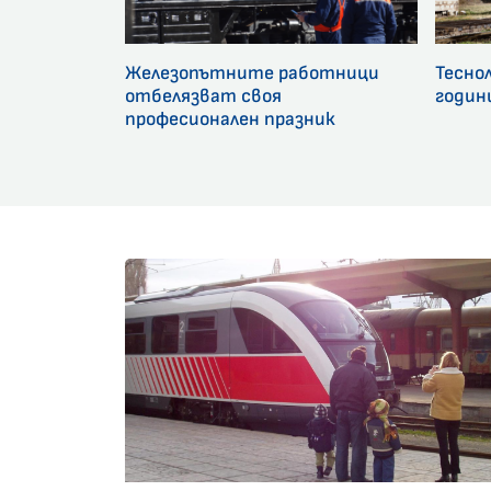
Железопътните работници
Тесно
отбелязват своя
годин
професионален празник