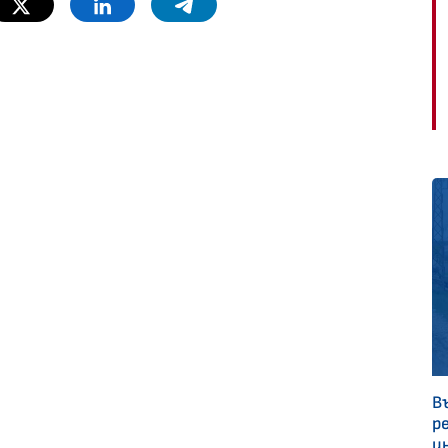
Twitter
Linkedin
Telegram
В
р
и