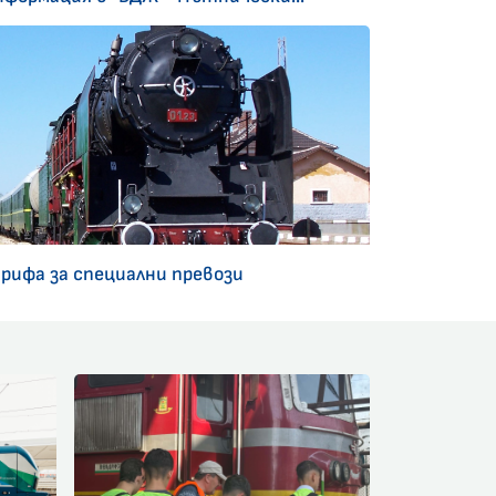
арифа за специални превози