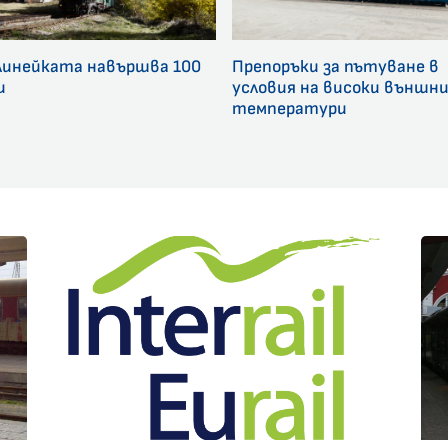
линейката навършва 100
Препоръки за пътуване в
и
условия на високи външн
температури