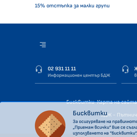
15% отстъпка за малки групи
02 931 11 11
Информационен център БДЖ
в
Бисквитки
Карта на сайта
Бисквитки
“БДЖ - Пътнич
За осигуряване на правилнот
„Приемам всички“ Вие се съг
използването на “бисквитки”