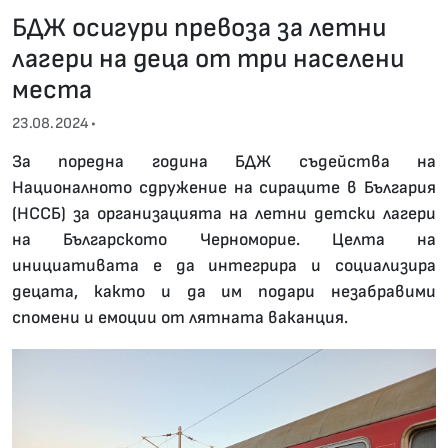
БДЖ осигури превоза за летни
лагери на деца от три населени
места
23.08.2024 •
За поредна година БДЖ съдейства на
Националното сдружение на сираците в България
(НССБ) за организацията на летни детски лагери
на Българското Черноморие. Целта на
инициативата е да интегрира и социализира
децата, както и да им подари незабравими
спомени и емоции от лятната ваканция.