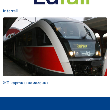
Interrail
ЖП карти и намаления