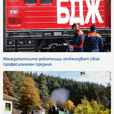
Железопътните работници отбелязват своя
професионален празник