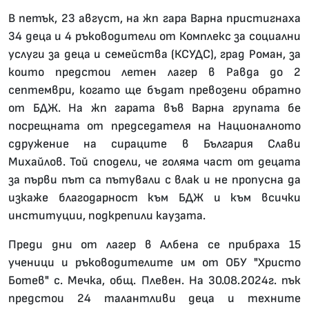
В петък, 23 август, на жп гара Варна пристигнаха
34 деца и 4 ръководители от Комплекс за социални
услуги за деца и семейства (КСУДС), град Роман, за
които предстои летен лагер в Равда до 2
септември, когато ще бъдат превозени обратно
от БДЖ. На жп гарата във Варна групата бе
посрещната от председателя на Националното
сдружение на сираците в България Слави
Михайлов. Той сподели, че голяма част от децата
за първи път са пътували с влак и не пропусна да
изкаже благодарност към БДЖ и към всички
институции, подкрепили каузата.
Преди дни от лагер в Албена се прибраха 15
ученици и ръководителите им от ОБУ "Христо
Ботев" с. Мечка, общ. Плевен. На 30.08.2024г. пък
предстои 24 талантливи деца и техните