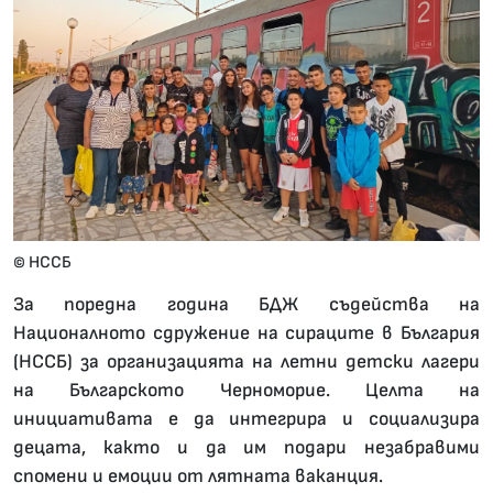
© НССБ
За поредна година БДЖ съдейства на
Националното сдружение на сираците в България
(НССБ) за организацията на летни детски лагери
на Българското Черноморие. Целта на
инициативата е да интегрира и социализира
децата, както и да им подари незабравими
спомени и емоции от лятната ваканция.