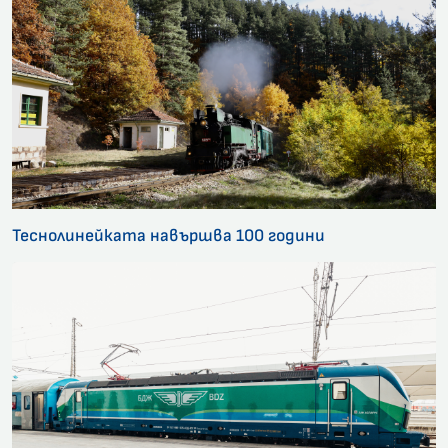
Теснолинейката навършва 100 години