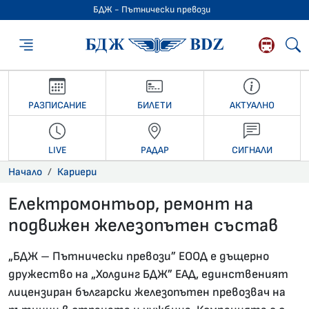
БДЖ - Пътнически превози
БДЖ - Пътниче
РАЗПИСАНИЕ
БИЛЕТИ
АКТУАЛНО
LIVE
РАДАР
СИГНАЛИ
Начало
Кариери
Електромонтьор, ремонт на
подвижен железопътен състав
17.09.2021 •
„БДЖ – Пътнически превози” ЕООД е дъщерно
дружество на „Холдинг БДЖ” ЕАД, единственият
лицензиран български железопътен превозвач на