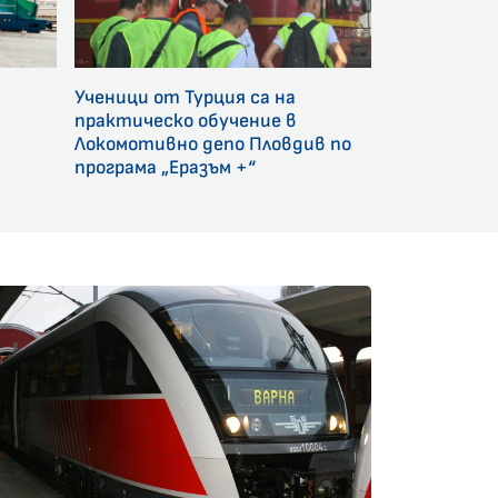
Ученици от Турция са на
и
практическо обучение в
Локомотивно депо Пловдив по
програма „Еразъм +“