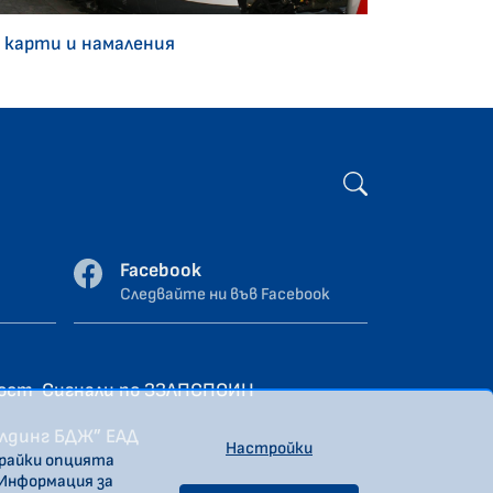
 карти и намаления
Facebook
Следвайте ни във Facebook
ност
Сигнали по ЗЗЛПСПОИН
олдинг БДЖ” ЕАД
Настройки
ирайки опцията
 Информация за