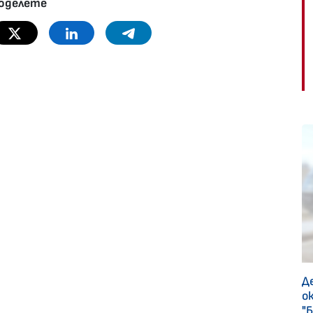
оделете
Twitter
Linkedin
Telegram
Д
о
"