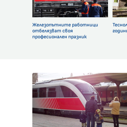
Железопътните работници
Тесно
отбелязват своя
годин
професионален празник