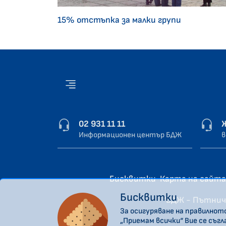
15% отстъпка за малки групи
02 931 11 11
Информационен център БДЖ
в
Бисквитки
Карта на сайта
Бисквитки
“БДЖ - Пътнич
За осигуряване на правилнот
„Приемам всички“ Вие се съг