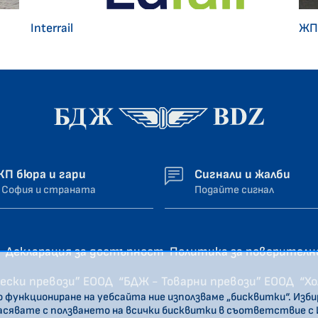
Interrail
ЖП
ЖП бюра и гари
Сигнали и жалби
 София и страната
Подайте сигнал
Декларация за достъпност
Политика за поверител
ески превози” ЕООД
“БДЖ - Товарни превози” ЕООД
“Х
о функциониране на уебсайта ние използваме „бисквитки“. Изб
ласявате с ползването на всички бисквитки в съответствие с