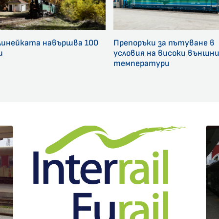
линейката навършва 100
Препоръки за пътуване в
и
условия на високи външн
температури