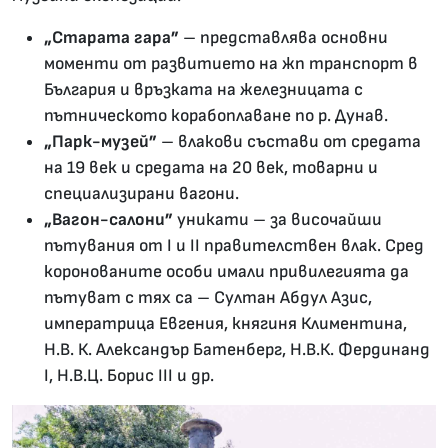
„Старата гара”
– представлява основни
моменти от развитието на жп транспорт в
България и връзката на железницата с
пътническото корабоплаване по р. Дунав.
„Парк-музей”
– влакови състави от средата
на 19 век и средата на 20 век, товарни и
специализирани вагони.
„Вагон-салони”
уникати – за височайши
пътувания от І и ІІ правителствен влак. Сред
коронованите особи имали привилегията да
пътуват с тях са – Султан Абдул Азис,
императрица Евгения, княгиня Климентина,
Н.В. К. Александър Батенберг, Н.В.К. Фердинанд
І, Н.В.Ц. Борис ІІІ и др.