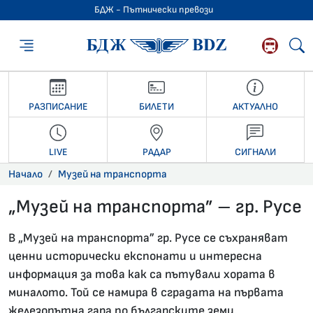
БДЖ - Пътнически превози
БДЖ - Пътниче
РАЗПИСАНИЕ
БИЛЕТИ
АКТУАЛНО
LIVE
РАДАР
СИГНАЛИ
Начало
Музей на транспорта
„Музей на транспорта” – гр. Русе
07.11.2025 •
В „Музей на транспорта” гр. Русе се съхраняват
ценни исторически експонати и интересна
информация за това как са пътували хората в
миналото. Той се намира в сградата на първата
железопътна гара по българските земи,