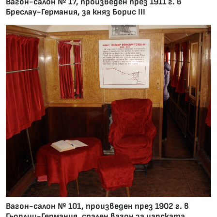
Вагон-салон № 17, произведен през 1911 г. в
Бреслау-Германия, за княз Борис III
Вагон-салон № 101, произведен през 1902 г. в
Гьорлиц-Германия, спален вагон за царската