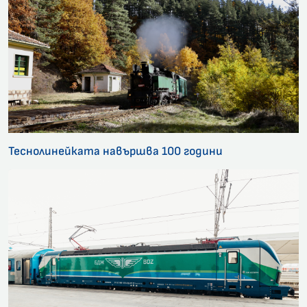
Теснолинейката навършва 100 години