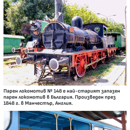
Парен локомотив № 148 е най-старият запазен
парен локомотив в България. Произведен през
1848 г. в Манчестър, Англия.