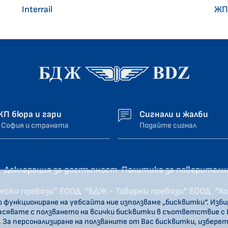
Interrail
ЖП
ЖП бюра и гари
Сигнали и жалби
 София и страната
Подайте сигнал
Декларация за достъпност
Политика за поверител
ески превози” ЕООД
“БДЖ - Товарни превози” ЕООД
“Х
о функциониране на уебсайта ние използваме „бисквитки“. Изб
ласявате с ползването на всички бисквитки в съответствие с
. За персонализиране на ползваните от Вас бисквитки, избере