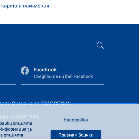
 карти и намаления
Facebook
Следвайте ни във Facebook
ност
Сигнали по ЗЗЛПСПОИН
олдинг БДЖ” ЕАД
Настройки
ирайки опцията
 Информация за
те опцията
Приемам всички