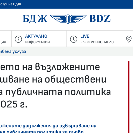
Холдинг БДЖ
БДЖ - Пъ
АКТУАЛНО
LIVE
ЦИЯ
ИНФОРМАЦИЯ
ЕЛЕКТРОННО ТАБЛО
твена услуга
ието на възложените
ршване на обществени
на публичната политика
025 г.
ожените задължения за извършване на
 на публичната политика за първо