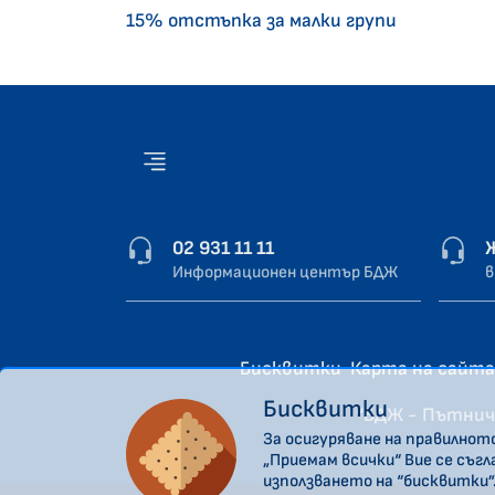
15% отстъпка за малки групи
02 931 11 11
Информационен център БДЖ
в
Бисквитки
Карта на сайта
Бисквитки
“БДЖ - Пътнич
За осигуряване на правилнот
„Приемам всички“ Вие се съг
използването на “бисквитки”