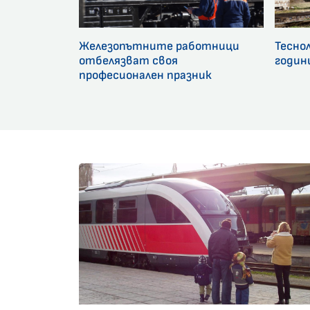
Железопътните работници
Тесно
отбелязват своя
годин
професионален празник