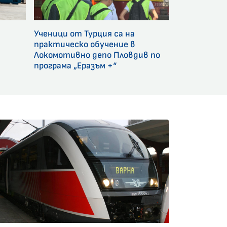
Ученици от Турция са на
и
практическо обучение в
Локомотивно депо Пловдив по
програма „Еразъм +“