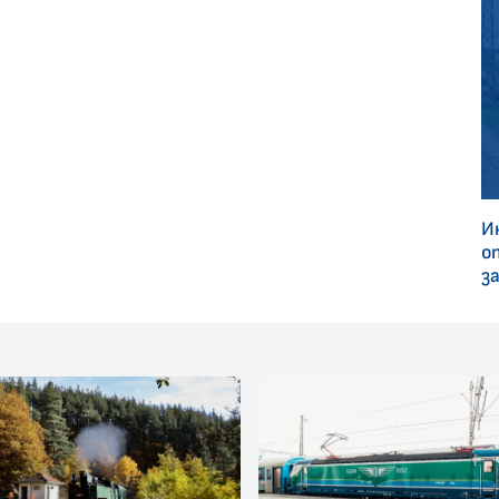
И
о
з