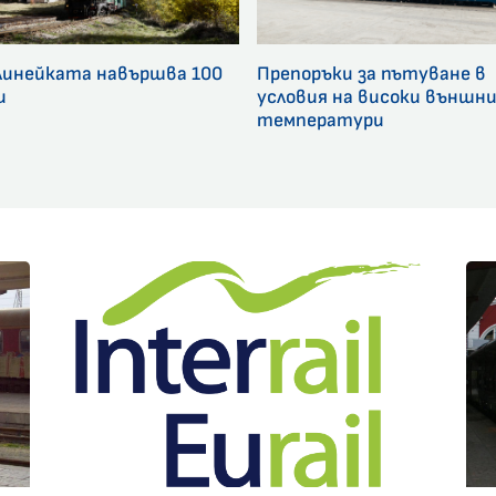
линейката навършва 100
Препоръки за пътуване в
и
условия на високи външн
температури