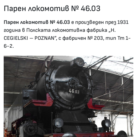
Парен локомотив № 46.03
27.01.2020 •
Парен локомотив № 46.03
е произведен през 1931
година в Полската локомотивна фабрика „H.
CEGIELSKI – POZNAN”, с фабричен № 203, тип Тт 1-
6-2.