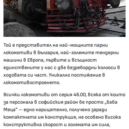
Той е представител на най-мощните парни
локомотиви в България, най-големите тендерни
машини в Европа, първите и всъщност
единствените у нас с две безребордни колооси в
ходовата си част. Уникално постижение в
локомотивостроенето.
Всички локомотиви от серия 46.00, всяка от които
за персонала в софийския район бе просто „баба
Меца” – едно нарицателно, получено заради
компактната им конструкция, не особено висока
конструктивна скорост и голямата им сила,