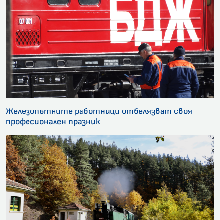
Железопътните работници отбелязват своя
професионален празник