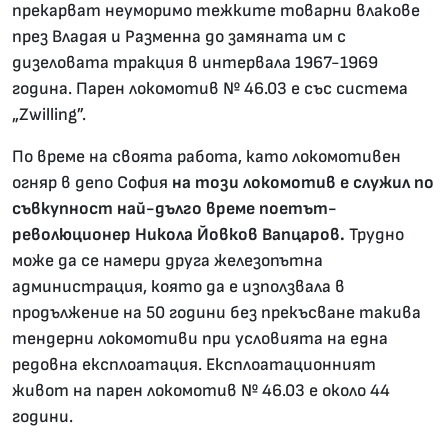
прекарват неуморимо тежките товарни влакове
през Владая и Разменна до замяната им с
дизеловата тракция в интервала 1967-1969
година. Парен локомотив № 46.03 е със система
„Zwilling”.
По време на своята работа, като локомотивен
огняр в депо София
на този локомотив е служил по
съвкупност най-дълго време поетът-
революционер Никола Йовков Вапцаров.
Трудно
може да се намери друга железопътна
администрация, която да е използвала в
продължение на 50 години без прекъсване такива
тендерни локомотиви при условията на една
редовна експлоатация. Експлоатационният
живот на парен локомотив № 46.03 е около 44
години.