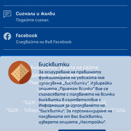
Сигнали и жалби
Подайте сигнал
Facebook
Следвайте ни във Facebook
Бисквитки
Бисквитки
Карта на сайта
За осигуряване на правилното
Декларация за достъпност
функциониране на уебсайта ние
Политика за поверителност
използваме „бисквитки“. Избирайки
опцията „Приемам всички“ Вие се
Сигнали по ЗЗЛПСПОИН
съгласявате с ползването на всички
бисквитки в съответствие с
“БДЖ - Пътнически превози” ЕООД
Информация за използването на
“БДЖ - Товарни превози” ЕООД
“Холдинг БДЖ” ЕАД
“бисквитки”. За персонализиране на
ползваните от Вас бисквитки,
изберете опцията „Настройки“.