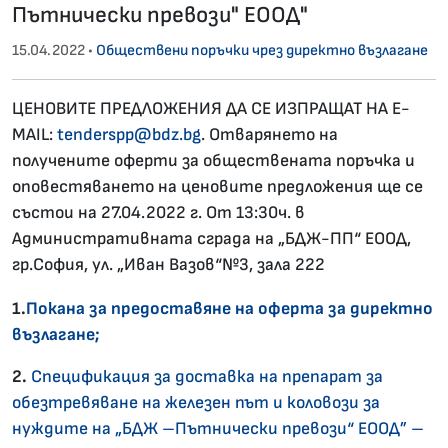
Пътнически превози" ЕООД"
15.04.2022 •
Обществени поръчки чрез директно възлагане
ЦЕНОВИТЕ ПРЕДЛОЖЕНИЯ ДА СЕ ИЗПРАЩАТ НА E-
MAIL:
tenderspp@bdz.bg
. Отварянето на
получените оферти за обществената поръчка и
оповестяването на ценовите предложения ще се
състои на 27.04.2022 г. От 13:30ч. в
Административната сграда на „БДЖ-ПП“ ЕООД,
гр.София, ул. „Иван Вазов“№3, зала 222
1.
Покана за предоставяне на оферта за директно
възлагане;
2
.
Спецификация за доставка на препарат за
обезтревяване на железен път и коловози за
нуждите на „БДЖ –Пътнически превози“ ЕООД” –