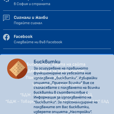
в София и страната
Сигнали и жалби
Подайте сигнал
Facebook
Следвайте ни във Facebook
Бисквитки
Бисквитки
Карта на сайта
За осигуряване на правилното
Декларация за достъпност
функциониране на уебсайта ние
Политика за поверителност
използваме „бисквитки“. Избирайки
опцията „Приемам всички“ Вие се
Сигнали по ЗЗЛПСПОИН
съгласявате с ползването на всички
бисквитки в съответствие с
“БДЖ - Пътнически превози” ЕООД
Информация за използването на
“БДЖ - Товарни превози” ЕООД
“Холдинг БДЖ” ЕАД
“бисквитки”. За персонализиране на
ползваните от Вас бисквитки,
изберете опцията „Настройки“.