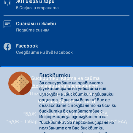
ЖП бюра и гари
в София и страната
Сигнали и жалби
Подайте сигнал
Facebook
Следвайте ни във Facebook
Бисквитки
Бисквитки
Карта на сайта
За осигуряване на правилното
Декларация за достъпност
функциониране на уебсайта ние
Политика за поверителност
използваме „бисквитки“. Избирайки
опцията „Приемам всички“ Вие се
Сигнали по ЗЗЛПСПОИН
съгласявате с ползването на всички
бисквитки в съответствие с
“БДЖ - Пътнически превози” ЕООД
Информация за използването на
“БДЖ - Товарни превози” ЕООД
“Холдинг БДЖ” ЕАД
“бисквитки”. За персонализиране на
ползваните от Вас бисквитки,