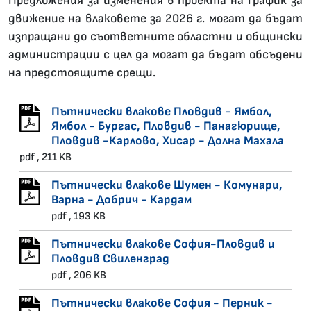
Предложения за изменения в проекта на График за
движение на влаковете за 2026 г. могат да бъдат
изпращани до съответните областни и общински
администрации с цел да могат да бъдат обсъдени
на предстоящите срещи.
Пътнически влакове Пловдив - Ямбол,
Ямбол - Бургас, Пловдив - Панагюрище,
Пловдив -Карлово, Хисар - Долна Махала
pdf , 211 KB
Пътнически влакове Шумен - Комунари,
Варна - Добрич - Кардам
pdf , 193 KB
Пътнически влакове София-Пловдив и
Пловдив Свиленград
pdf , 206 KB
Пътнически влакове София - Перник -