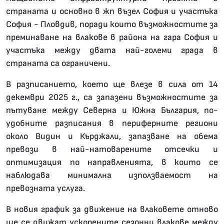
страната и основно в жп възел София и участъка
София - Пловдив, поради които възможностите за
преминаване на влакове в района на гара София и
участъка между двата най-големи града в
страната са ограничени.
В разписанието, което ще влезе в сила от 14
декември 2025 г., са запазени възможностите за
пътуване между Северна и Южна България, по-
удобните разписания в периферните региони
около Видин и Кърджали, запазване на обема
превози в най-натоварените отсечки и
оптимизация по направленията, в които се
наблюдава минимална използваемост на
превозната услуга.
В новия график за движение на влаковете отново
ще се движат ускорените сезонни влакове между