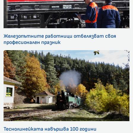
Железопътните работници отбелязват своя
професионален празник
Теснолинейката навършва 100 години