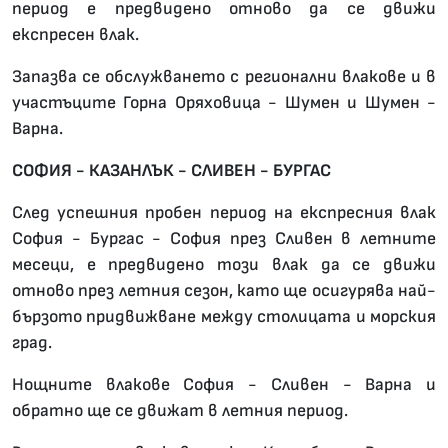
период е предвидено отново да се движи
експресен влак.
Запазва се обслужването с регионални влакове и в
участъците Горна Оряховица - Шумен и Шумен -
Варна.
СОФИЯ - КАЗАНЛЪК - СЛИВЕН - БУРГАС
След успешния пробен период на експресния влак
София - Бургас - София през Сливен в летните
месеци, е предвидено този влак да се движи
отново през летния сезон, като ще осигурява най-
бързото придвижване между столицата и морския
град.
Нощните влакове София - Сливен - Варна и
обратно ще се движат в летния период.