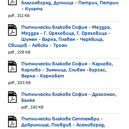
Благоевград, Дупница - Петрич, Петрич
- Кулата
pdf , 211 KB
Пътнически влакове София - Мездра,
Мездра - Г. Оряховица, Г. Оряховица -
Шумен - Варна, Плевен - Черквица,
Свищов - Левски - Троян
pdf , 228 KB
Пътнически влакове София - Карлово,
Карлово - Зимница, Сливен -Бургас,
Варна - Карнобат
pdf , 203 KB
Пътнически влакове София - Драгоман,
Банкя
pdf , 192 KB
Пътнически влакове Септември -
Добринище, Пловдив - Асеновград,