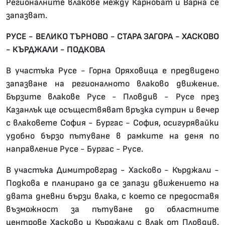
Регионалните влакове между Карнобат и Варна се
запазват.
РУСЕ - ВЕЛИКО ТЪРНОВО - СТАРА ЗАГОРА - ХАСКОВО
- КЪРДЖАЛИ - ПОДКОВА
В участъка Русе - Горна Оряховица е предвидено
запазване на регионалното влаково движение.
Бързите влакове Русе - Пловдив - Русе през
Казанлък ще осъществяват връзка сутрин и вечер
с влаковете София - Бургас - София, осигурявайки
удобно бързо пътуване в рамките на деня по
направление Русе - Бургас - Русе.
В участъка Димитровград - Хасково - Кърджали -
Подкова е планирано да се запази движението на
двата дневни бързи влака, с което се предоставя
възможност за пътуване до областните
центрове Хасково и Кърджали с влак от Пловдив,