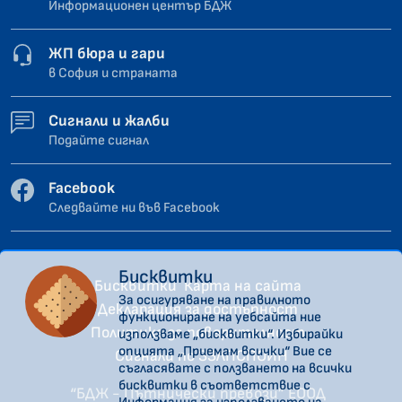
Информационен център БДЖ
ЖП бюра и гари
в София и страната
Сигнали и жалби
Подайте сигнал
Facebook
Следвайте ни във Facebook
Бисквитки
Бисквитки
Карта на сайта
За осигуряване на правилното
Декларация за достъпност
функциониране на уебсайта ние
Политика за поверителност
използваме „бисквитки“. Избирайки
опцията „Приемам всички“ Вие се
Сигнали по ЗЗЛПСПОИН
съгласявате с ползването на всички
бисквитки в съответствие с
“БДЖ - Пътнически превози” ЕООД