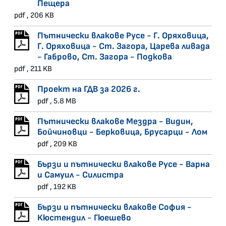
Пещера
pdf , 206 KB
Пътнически влакове Русе - Г. Оряховица,
Г. Оряховица - Ст. Загора, Царева ливада
- Габрово, Ст. Загора - Подкова
pdf , 211 KB
Проект на ГДВ за 2026 г.
pdf , 5.8 MB
Пътнически влакове Мездра - Видин,
Бойчиновци - Берковица, Брусарци - Лом
pdf , 209 KB
Бързи и пътнически влакове Русе - Варна
и Самуил - Силистра
pdf , 192 KB
Бързи и пътнически влакове София -
Кюстендил - Гюешево