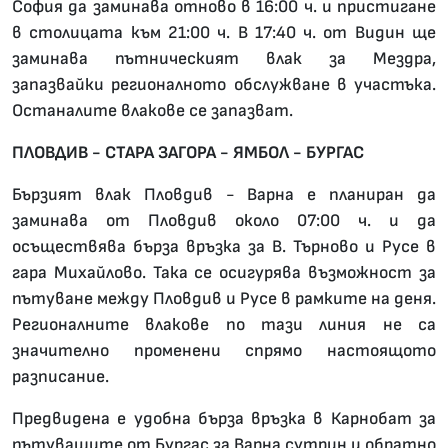
София да заминава отново в 16:00 ч. и пристигане
в столицата към 21:00 ч. В 17:40 ч. от Видин ще
заминава пътническият влак за Мездра,
запазвайки регионалното обслужване в участъка.
Останалите влакове се запазват.
ПЛОВДИВ - СТАРА ЗАГОРА - ЯМБОЛ - БУРГАС
Бързият влак Пловдив - Варна е планиран да
заминава от Пловдив около 07:00 ч. и да
осъществява бърза връзка за В. Търново и Русе в
гара Михайлово. Така се осигурява възможност за
пътуване между Пловдив и Русе в рамките на деня.
Регионалните влакове по тази линия не са
значително променени спрямо настоящото
разписание.
Предвидена е удобна бърза връзка в Карнобат за
пътуващите от Бургас за Варна сутрин и обратно