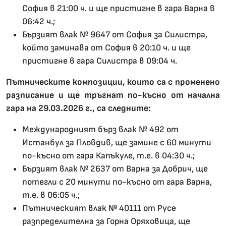
София в 21:00 ч. и ще пристигне в гара Варна в
06:42 ч.;
Бързият влак № 9647 от София за Силистра,
който заминава от София в 20:10 ч. и ще
пристигне в гара Силистра в 09:04 ч.
Пътническите композиции, които са с променено
разписание и ще тръгнат по-късно от начална
гара на 29.03.2026 г., са следните:
Международният бърз влак № 492 от
Истанбул за Пловдив, ще замине с 60 минути
по-късно от гара Капъкуле, т.е. в 04:30 ч.;
Бързият влак № 2637 от Варна за Добрич, ще
потегли с 20 минути по-късно от гара Варна,
т.е. в 06:05 ч.;
Пътническият влак № 40111 от Русе
разпределителна за Горна Оряховица, ще