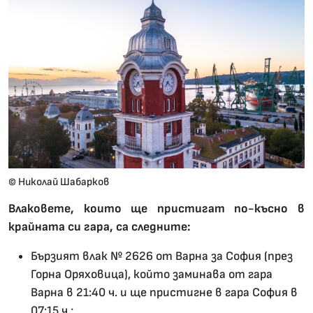
© Николай Шабарков
Влаковете, които ще пристигат по-късно в
крайната си гара, са следните:
Бързият влак № 2626 от Варна за София (през
Горна Оряховица), който заминава от гара
Варна в 21:40 ч. и ще пристигне в гара София в
07:15 ч.;