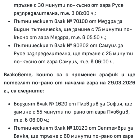
тръгне с 30 минути по-късно от гара Русе
разпределителна, т.е. в 08:00 ч.;
Пътническият влак № 70100 от Мездра за
Видин пътническа, ще замине с 75 минути по-
късно от гара Мездра, т.е. в 05:50 ч.;
Пътническият влак № 90202 от Самуил за
Русе разпределителна, ще тръгне с 25 минути
по-късно от гара Самуил, т.е. в 06:00 ч.
Влаковете, които са с променен график и ще
потеглят по-рано от начална гара на 29.03.2026
г., са следните:
Бързият влак № 1620 от Пловдив за София, ще
замине с 55 минути по-рано от гара Пловдив,
т.е. в 06:00 ч.;
Пътническият влак № 10120 от Септември за
Банкя, ще тръгне с 60 минути по-рано от гара