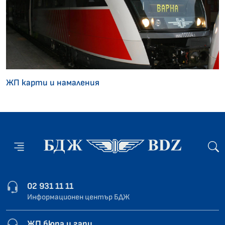
ЖП карти и намаления
02 931 11 11
Информационен център БДЖ
ЖП бюра и гари