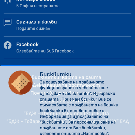
в София и страната
Сигнали и жалби
Подайте сигнал
Facebook
Следвайте ни във Facebook
Бисквитки
Бисквитки
Карта на сайта
За осигуряване на правилното
Декларация за достъпност
функциониране на уебсайта ние
Политика за поверителност
използваме „бисквитки“. Избирайки
опцията „Приемам всички“ Вие се
Сигнали по ЗЗЛПСПОИН
съгласявате с ползването на всички
бисквитки в съответствие с
“БДЖ - Пътнически превози” ЕООД
Информация за използването на
“БДЖ - Товарни превози” ЕООД
“Холдинг БДЖ” ЕАД
“бисквитки”. За персонализиране на
ползваните от Вас бисквитки,
изберете опцията „Настройки“.