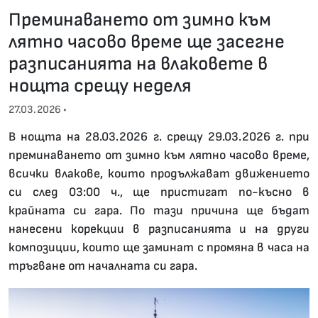
Преминаването от зимно към
лятно часово време ще засегне
разписанията на влаковете в
нощта срещу неделя
27.03.2026 •
В нощта на 28.03.2026 г. срещу 29.03.2026 г. при
преминаването от зимно към лятно часово време,
всички влакове, които продължават движението
си след 03:00 ч., ще пристигат по-късно в
крайната си гара. По тази причина ще бъдат
нанесени корекции в разписанията и на други
композиции, които ще заминат с промяна в часа на
тръгване от началната си гара.