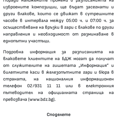
Поради наложените промени в разписанията на
изброените композиции, ще бъдат засегнати и
други влакове, които се движат в сутрешните
часове в интервала между 05:00 ч. и 07:00 ч. за
осъществяване на връзки в гари с влакове по други
направления и необходимост от разминаване в
еднопътни участъци.
Подробна информация за разписанията на
влаковете клиентите на БДЖ могат да получат
от служителите на гишетата „Информация” и
билетните каси в железопътните гари и бюра в
страната, на националния информационен
телефон 02/931 11 11 или в електронния
пътеводител на официалната страница на
превозвача (www.bdz.bg).
Споделете