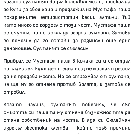
когато султанът видял красивия мост, поискал да
го купи за своя хаир и предложил на Мустафа паша
похарчените четиристотин кесии алтъни. Тъй
като много се гордеел с този мост, Мустафа паша
се смутил, но не искал да огорчи султана. Затова
го помолил да го остави да размисли още едно
денонощие. Султанът се съгласил.
Прибрал се Мустафа паша в конака си и се отдал
на размисъл. Един ден и една нощ не мигнал и решил
да не продава моста. Но се страхувал от султана,
че ще му го отнеме против волята, и затова се
отровил.
Когато научил, султанът побеснял, че със
смъртта си пашата му отнема възможността да
стане собственик на моста. В яда си Сюлейман
изрекъл жестока клетва - който пръв премине