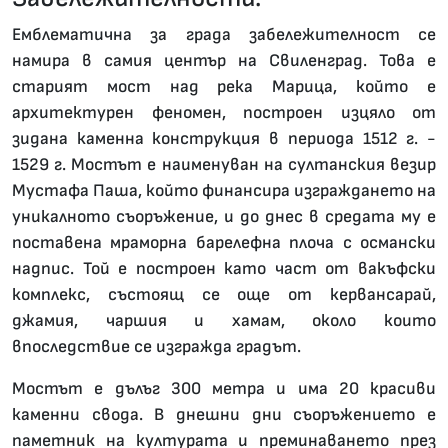
Емблематична за града забележителност се
намира в самия център на Свиленград. Това е
старият мост над река Марица, който е
архитектурен феномен, построен изцяло от
зидана каменна конструкция в периода 1512 г. -
1529 г. Мостът е наименуван на султанския везир
Мустафа Паша, който финансира изграждането на
уникалното съоръжение, и до днес в средата му е
поставена мраморна барелефна плоча с османски
надпис. Той е построен като част от вакъфски
комплекс, състоящ се още от кервансарай,
джамия, чаршия и хамам, около които
впоследствие се изгражда градът.
Мостът е дълъг 300 метра и има 20 красиви
каменни свода. В днешни дни съоръжението е
паметник на културата и преминаването през