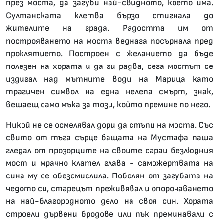
през моста, да загуби най-свидното, което има.
Султанската клетва бързо стигнала до
жителите на града. Радостта им от
построяването на моста веднага посърнала пред
проклятието. Построен с желанието да бъде
полезен на хората и да ги радва, сега мостът се
издигал над мътните води на Марица като
трагичен символ на една нелепа смърт, знак,
вещаещ само мъка за този, който премине по него.
Никой не се осмелявал дори да стъпи на моста. Със
свито от тъга сърце бащата на Мустафа паша
гледал от прозорците на своите сараи безлюдния
мост и мрачно клател глава - саможертвата на
сина му се обезсмислила. Поболян от загубата на
чедото си, старецът преживявал и опорочаването
на най-благородното дело на своя син. Хората
строели дървени бродове или пък преминавали с