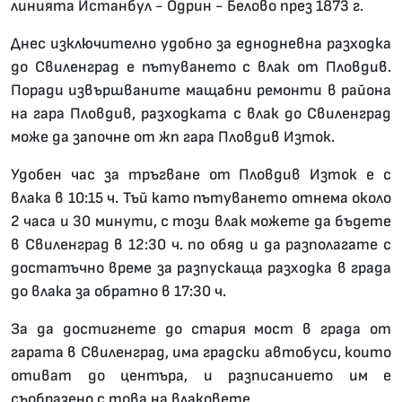
линията Истанбул - Одрин - Белово през 1873 г.
Днес изключително удобно за еднодневна разходка
до Свиленград е пътуването с влак от Пловдив.
Поради извършваните мащабни ремонти в района
на гара Пловдив, разходката с влак до Свиленград
може да започне от жп гара Пловдив Изток.
Удобен час за тръгване от Пловдив Изток е с
влака в 10:15 ч. Тъй като пътуването отнема около
2 часа и 30 минути, с този влак можете да бъдете
в Свиленград в 12:30 ч. по обяд и да разполагате с
достатъчно време за разпускаща разходка в града
до влака за обратно в 17:30 ч.
За да достигнете до стария мост в града от
гарата в Свиленград, има градски автобуси, които
отиват до центъра, и разписанието им е
съобразено с това на влаковете.