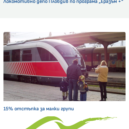
Локомотивно депо Пловдив по програма „Еразъм +“
15% отстъпка за малки групи