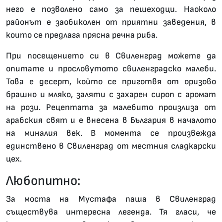
него е позволено само за пешеходци. Наоколо
районът е заобиколен от приятни заведения, в
които се предлага прясна речна риба.
При посещението си в Свиленград можете да
опитате и прословутото свиленградско малеби.
Това е десерт, който се приготвя от оризово
брашно и мляко, заляти с захарен сироп с аромат
на рози. Рецептата за малебито произлиза от
арабския свят и е внесена в България в началото
на миналия век. В момента се произвежда
единствено в Свиленград от местния сладкарски
цех.
Любопитно:
За моста на Мустафа паша в Свиленград
съществува интересна легенда. Тя гласи, че