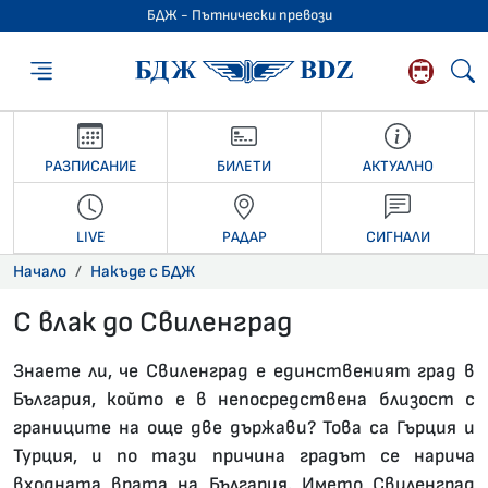
БДЖ - Пътнически превози
БДЖ - Пътниче
РАЗПИСАНИЕ
БИЛЕТИ
АКТУАЛНО
LIVE
РАДАР
СИГНАЛИ
Начало
Накъде с БДЖ
С влак до Свиленград
28.10.2024 •
Знаете ли, че Свиленград е единственият град в
България, който е в непосредствена близост с
границите на още две държави? Това са Гърция и
Турция, и по тази причина градът се нарича
входната врата на България. Името Свиленград