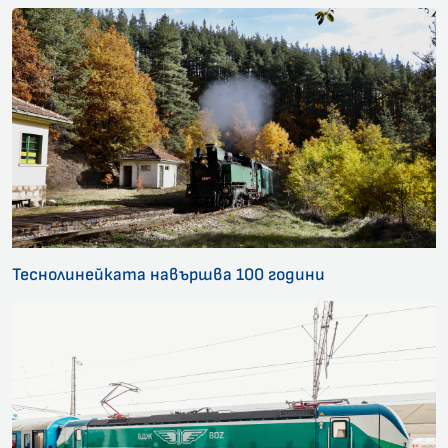
Теснолинейката навършва 100 години