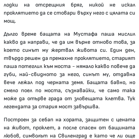
лодки на отсрещния бряг, никой не искал
проклятието да се стовари върху него с цялата си
мощ.
Дълго време бащата на Мустафа паша мислил
какво да направи, че да им върне отново това, за
което синът му жертвал живота си. Един ден,
твърдо решен да премахне проклятието, старият
паша потеглил към моста - нямало какво повече да
губи, най-свидното за него, синът му, отдавна
вече лежал под черната земя. Бащата бавно, но
смело поел по моста, съзнавайки, че само така
може да отърве града от зловещата клетва. Тук
легендата за стария мост завършва.
Построен за себап на хората, защитен с цената
на живот, проклет, а после спасен от бащината
любов, символът на Свиленград е като че ли още