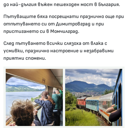
до най-дългия въжен пешеходен мост в България.
Пътуващите бяха посрещнати празнично още при
отпътуването си от Димитровград и при
пристигането си в Момчилград.
След пътуването всички слязоха от влака с
усмивки, празнично настроение и незабравими
приятни спомени.