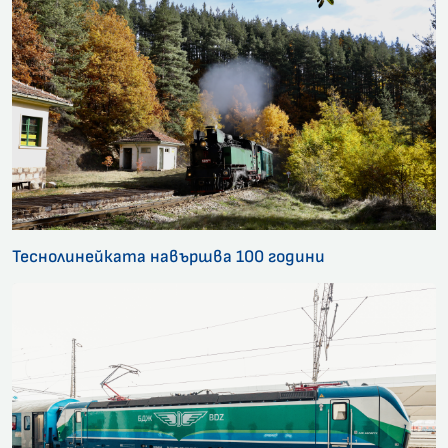
Теснолинейката навършва 100 години