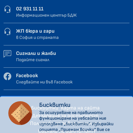
02 931 11 11
Информационен център БДЖ
ЖП бюра и гари
в София и страната
Сигнали и жалби
Подайте сигнал
Facebook
Следвайте ни във Facebook
Бисквитки
Бисквитки
Карта на сайта
За осигуряване на правилното
Декларация за достъпност
функциониране на уебсайта ние
Политика за поверителност
използваме „бисквитки“. Избирайки
опцията „Приемам всички“ Вие се
Сигнали по ЗЗЛПСПОИН