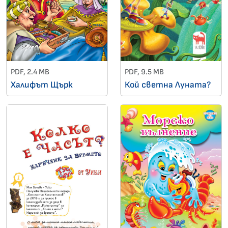
PDF, 2.4 MB
PDF, 9.5 MB
Халифът Щърк
Кой светна Луната?