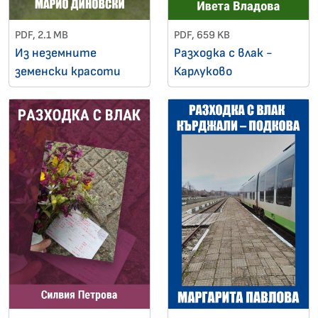
PDF, 2.1 MB
PDF, 659 KB
Из неземните
Разходка с влак -
земенски красоти
Карлуково