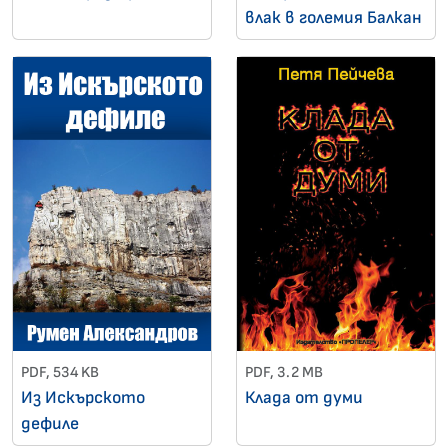
влак в големия Балкан
PDF, 534 KB
PDF, 3.2 MB
Из Искърското
Клада от думи
дефиле