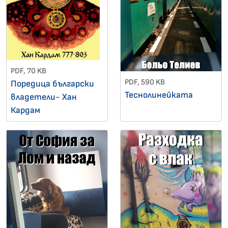
PDF, 70 KB
PDF, 590 KB
Поредица български
Теснолинейката
владетели- Хан
Кардам