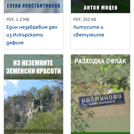
PDF, 1.2 MB
PDF, 252 KB
Един незабравим ден
Литусите и
из Искърското
светулките
дефиле