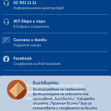
02 931 11 11
Информационен център БДЖ
ЖП бюра и гари
в София и страната
Сигнали и жалби
Подайте сигнал
Facebook
Следвайте ни във Facebook
Бисквитки
Бисквитки
Карта на сайта
За осигуряване на правилното
Декларация за достъпност
функциониране на уебсайта ние
Политика за поверителност
използваме „бисквитки“. Избирайки
опцията „Приемам всички“ Вие се
Сигнали по ЗЗЛПСПОИН
съгласявате с ползването на всички