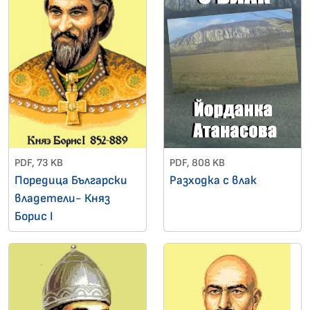
PDF, 73 KB
PDF, 808 KB
Поредица Български
Разходка с влак
владетели- Княз
Борис I