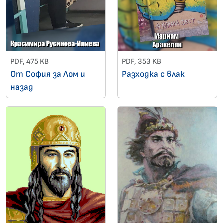
PDF, 475 KB
PDF, 353 KB
От София за Лом и
Разходка с влак
назад