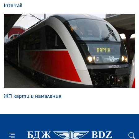
Interrail
ЖП карти и намаления