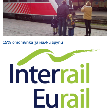
15% отстъпка за малки групи