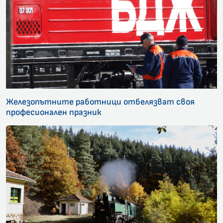
Железопътните работници отбелязват своя
професионален празник