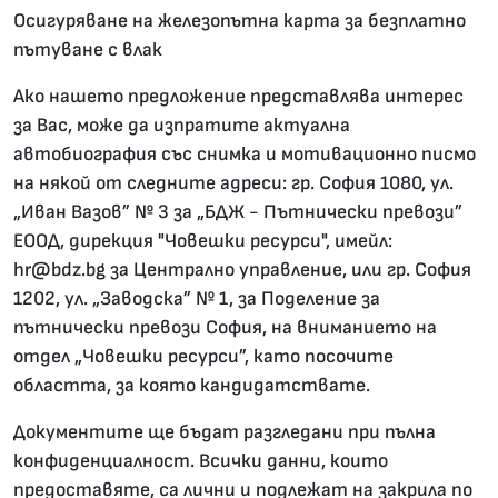
Осигуряване на железопътна карта за безплатно
пътуване с влак
Ако нашето предложение представлява интерес
за Вас, може да изпратите актуална
автобиография със снимка и мотивационно писмо
на някой от следните адреси: гр. София 1080, ул.
„Иван Вазов” № 3 за „БДЖ - Пътнически превози”
ЕООД, дирекция "Човешки ресурси", имейл:
hr@bdz.bg за Централно управление, или гр. София
1202, ул. „Заводска” № 1, за Поделение за
пътнически превози София, на вниманието на
отдел „Човешки ресурси”, като посочите
областта, за която кандидатствате.
Документите ще бъдат разгледани при пълна
конфиденциалност. Всички данни, които
предоставяте, са лични и подлежат на закрила по