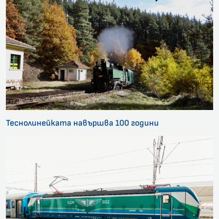
Теснолинейката навършва 100 години