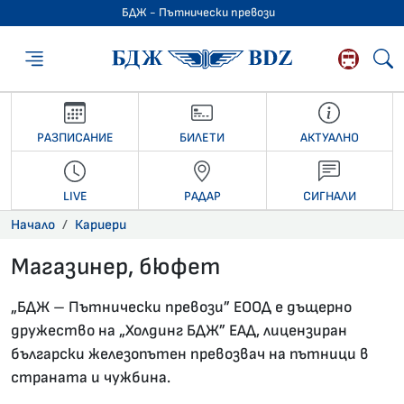
БДЖ - Пътнически превози
БДЖ - Пътниче
РАЗПИСАНИЕ
БИЛЕТИ
АКТУАЛНО
LIVE
РАДАР
СИГНАЛИ
Начало
Кариери
Магазинер, бюфет
30.04.2026 •
„БДЖ – Пътнически превози” ЕООД е дъщерно
дружество на „Холдинг БДЖ” ЕАД, лицензиран
български железопътен превозвач на пътници в
страната и чужбина.