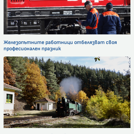
Железопътните работници отбелязват своя
професионален празник