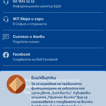
02 931 11 11
Информационен център БДЖ
ЖП бюра и гари
в София и страната
Сигнали и жалби
Подайте сигнал
Facebook
Следвайте ни във Facebook
Бисквитки
Бисквитки
Карта на сайта
За осигуряване на правилното
Декларация за достъпност
функциониране на уебсайта ние
Политика за поверителност
използваме „бисквитки“. Избирайки
опцията „Приемам всички“ Вие се
Сигнали по ЗЗЛПСПОИН
съгласявате с ползването на всички