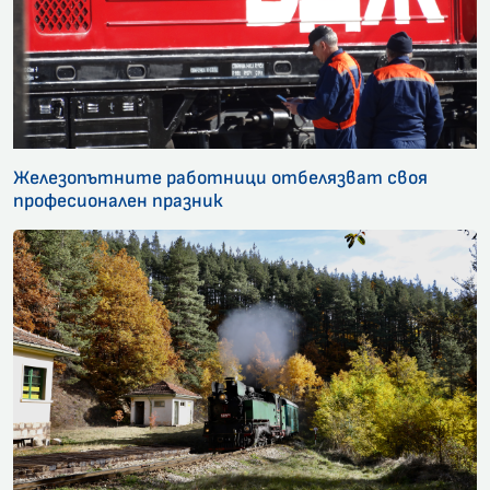
Железопътните работници отбелязват своя
професионален празник