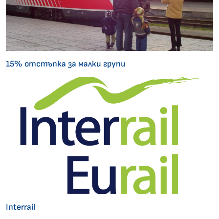
15% отстъпка за малки групи
Interrail