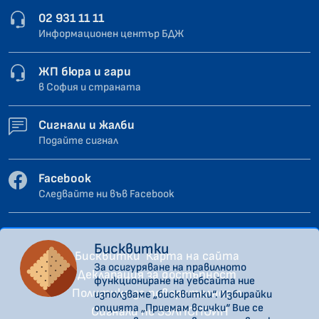
02 931 11 11
Информационен център БДЖ
ЖП бюра и гари
в София и страната
Сигнали и жалби
Подайте сигнал
Facebook
Следвайте ни във Facebook
Бисквитки
Бисквитки
Карта на сайта
За осигуряване на правилното
Декларация за достъпност
функциониране на уебсайта ние
Политика за поверителност
използваме „бисквитки“. Избирайки
опцията „Приемам всички“ Вие се
Сигнали по ЗЗЛПСПОИН