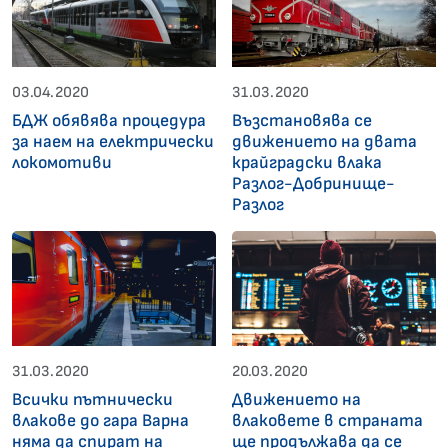
03.04.2020
31.03.2020
БДЖ обявява процедура
Възстановява се
за наем на електрически
движението на двата
локомотиви
крайградски влака
Разлог-Добринище-
Разлог
31.03.2020
20.03.2020
Всички пътнически
Движението на
влакове до гара Варна
влаковете в страната
няма да спират на
ще продължава да се