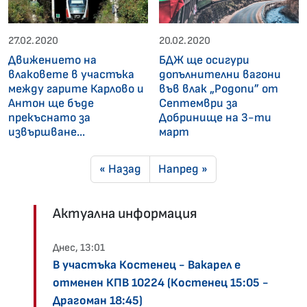
27.02.2020
20.02.2020
Движението на
БДЖ ще осигури
влаковете в участъка
допълнителни вагони
между гарите Карлово и
във влак „Родопи” от
Антон ще бъде
Септември за
прекъснато за
Добринище на 3-ти
извършване...
март
« Назад
Напред »
Актуална информация
Днес, 13:01
В участъка Костенец - Вакарел е
отменен КПВ 10224 (Костенец 15:05 -
Драгоман 18:45)