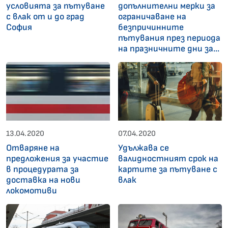
условията за пътуване
допълнителни мерки за
с влак от и до град
ограничаване на
София
безпричинните
пътувания през периода
на празничните дни за...
13.04.2020
07.04.2020
Отвaряне на
Удължава се
предложения за участие
валидностният срок на
в процедурата за
картите за пътуване с
доставка на нови
влак
локомотиви