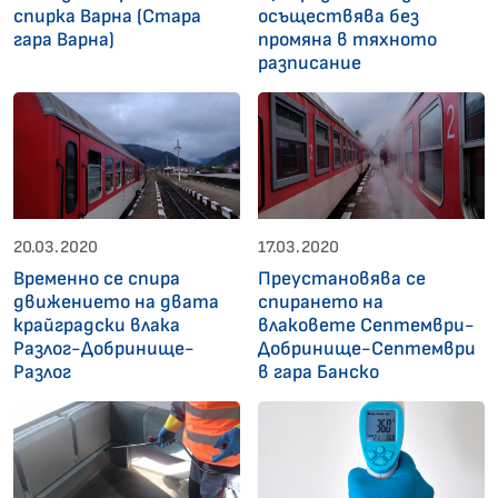
спирка Варна (Стара
осъществява без
гара Варна)
промяна в тяхното
разписание
20.03.2020
17.03.2020
Временно се спира
Преустановява се
движението на двата
спирането на
крайградски влака
влаковете Септември-
Разлог-Добринище-
Добринище-Септември
Разлог
в гара Банско