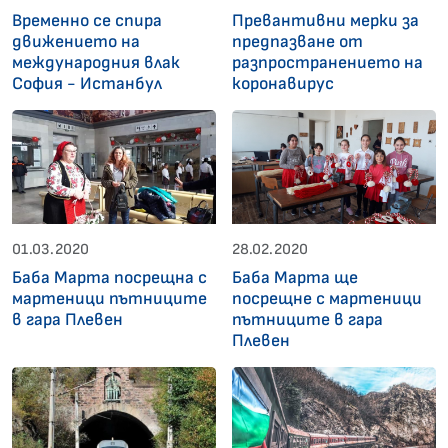
Временно се спира
Превантивни мерки за
движението на
предпазване от
международния влак
разпространението на
София - Истанбул
коронавирус
01.03.2020
28.02.2020
Баба Марта посрещна с
Баба Марта ще
мартеници пътниците
посрещне с мартеници
в гара Плевен
пътниците в гара
Плевен