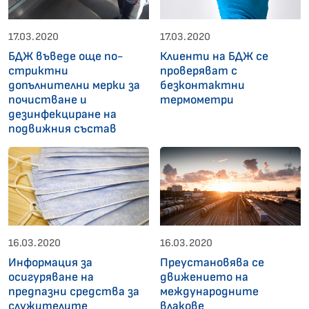
17.03.2020
17.03.2020
БДЖ въведе още по-
Клиенти на БДЖ се
стриктни
проверяват с
допълнителни мерки за
безконтактни
почистване и
термометри
дезинфекциране на
подвижния състав
16.03.2020
16.03.2020
Информация за
Преустановява се
осигуряване на
движението на
предпазни средства за
международните
служителите
влакове