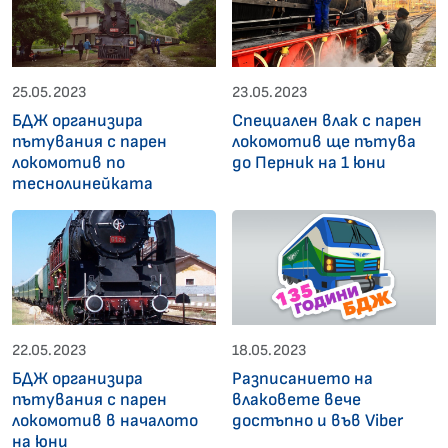
25.05.2023
23.05.2023
БДЖ организира
Специален влак с парен
пътувания с парен
локомотив ще пътува
локомотив по
до Перник на 1 юни
теснолинейката
22.05.2023
18.05.2023
БДЖ организира
Разписанието на
пътувания с парен
влаковете вече
локомотив в началото
достъпно и във Viber
на юни