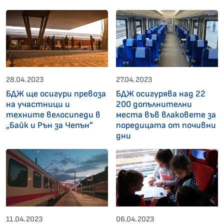
28.04.2023
27.04.2023
БДЖ ще осигури превоза
БДЖ осигурява над 22
на участници и
200 допълнителни
техните велосипеди в
места във влаковете за
„Байк и Рън за Чепън”
поредицата от почивни
дни
11.04.2023
06.04.2023