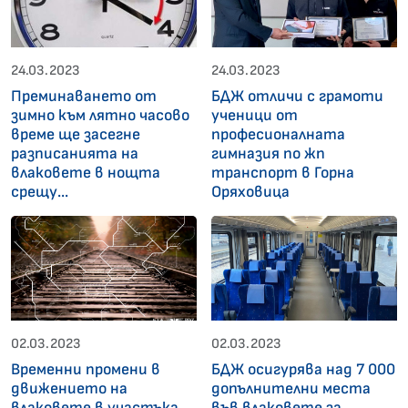
24.03.2023
24.03.2023
Преминаването от
БДЖ отличи с грамоти
зимно към лятно часово
ученици от
време ще засегне
професионалната
разписанията на
гимназия по жп
влаковете в нощта
транспорт в Горна
срещу...
Оряховица
02.03.2023
02.03.2023
Временни промени в
БДЖ осигурява над 7 000
движението на
допълнителни места
влаковете в участъка
във влаковете за