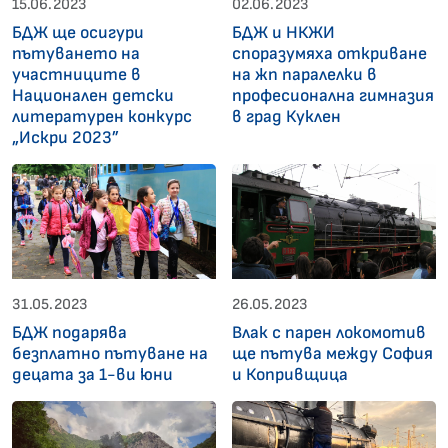
15.06.2023
02.06.2023
БДЖ ще осигури
БДЖ и НКЖИ
пътуването на
споразумяха откриване
участниците в
на жп паралелки в
Национален детски
професионална гимназия
литературен конкурс
в град Куклен
„Искри 2023”
31.05.2023
26.05.2023
БДЖ подарява
Влак с парен локомотив
безплатно пътуване на
ще пътува между София
децата за 1-ви юни
и Копривщица