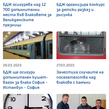
БДЖ осигурява над 12
БДЖ организира конкурс
700 допълнителни
за детски разказ и
места във влаковете за
рисунка
Великденските
празници
29.03.2023
27.03.2023
БДЖ ще осигури
Зачестиха случаите на
допълнителен кушет-
посегателства над
вагон за влака София -
влакове с камъни
Истанбул - София