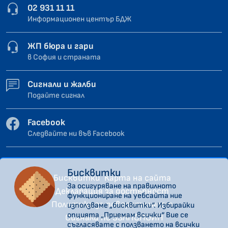
02 931 11 11
Информационен център БДЖ
ЖП бюра и гари
в София и страната
Сигнали и жалби
Подайте сигнал
Facebook
Следвайте ни във Facebook
Бисквитки
Бисквитки
Карта на сайта
За осигуряване на правилното
Декларация за достъпност
функциониране на уебсайта ние
Политика за поверителност
използваме „бисквитки“. Избирайки
опцията „Приемам всички“ Вие се
Сигнали по ЗЗЛПСПОИН
съгласявате с ползването на всички