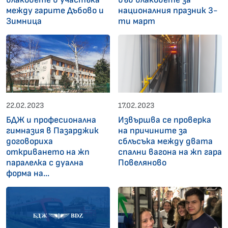
между гарите Дъбово и
националния празник 3-
Зимница
ти март
22.02.2023
17.02.2023
БДЖ и професионална
Извършва се проверка
гимназия в Пазарджик
на причините за
договориха
сблъсъка между двата
откриването на жп
спални вагона на жп гара
паралелка с дуална
Повеляново
форма на...