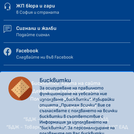
ЖП бюра и гари
в София и страната
Сигнали и жалби
Подайте сигнал
Facebook
Следвайте ни във Facebook
Бисквитки
Бисквитки
Карта на сайта
За осигуряване на правилното
Декларация за достъпност
функциониране на уебсайта ние
Политика за поверителност
използваме „бисквитки“. Избирайки
опцията „Приемам всички“ Вие се
Сигнали по ЗЗЛПСПОИН
съгласявате с ползването на всички
бисквитки в съответствие с
“БДЖ - Пътнически превози” ЕООД
Информация за използването на
“БДЖ - Товарни превози” ЕООД
“Холдинг БДЖ” ЕАД
“бисквитки”. За персонализиране на
ползваните от Вас бисквитки,