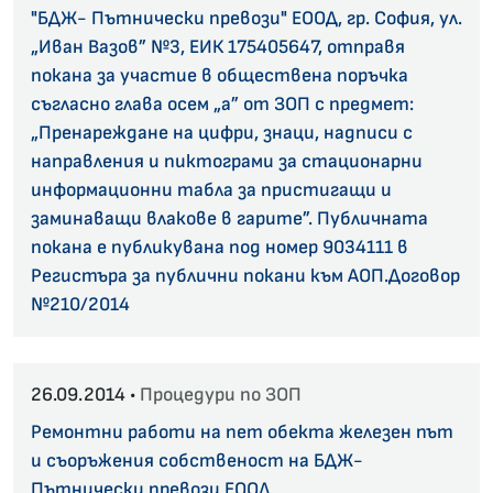
"БДЖ- Пътнически превози" ЕООД, гр. София, ул.
„Иван Вазов” №3, ЕИК 175405647, отправя
покана за участие в обществена поръчка
съгласно глава осем „а” от ЗОП с предмет:
„Пренареждане на цифри, знаци, надписи с
направления и пиктограми за стационарни
информационни табла за пристигащи и
заминаващи влакове в гарите”. Публичната
покана е публикувана под номер 9034111 в
Регистъра за публични покани към АОП.Договор
№210/2014
26.09.2014 •
Процедури по ЗОП
Ремонтни работи на пет обекта железен път
и съоръжения собственост на БДЖ-
Пътнически превози ЕООД