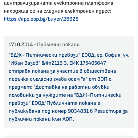
централизираната електронна платформа
находяща се на следния електронен адрес:
https://app.eop.bg/buyer/26628
17.10.2014 •
Публични покани
"БДЖ- Пътнически превози" ЕООД, гр. София, ул.
"Иван Вазов" &#x2116 3, ЕИК 175405647,
отправя покана за участие в обществена
поръчка съгласно глава осем "а" от ЗОП с
предмет: "Доставка на работни обувки
половинки за нуждите на "БДЖ-Пътнически
превози" ЕООД"Публичната покана е
публикувана под номер 9034831 в Регистъра за
публични покани към АОП.