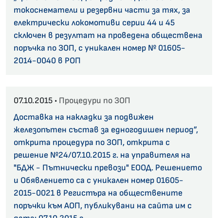
токоснематели и резервни части за тях, за
електрически локомотиви серии 44 и 45
сключен в резултат на проведена обществена
поръчка по ЗОП, с уникален номер № 01605-
2014-0040 в РОП
07.10.2015 •
Процедури по ЗОП
Доставка на накладки за подвижен
железопътeн състав за едногодишен период”,
открита процедура по ЗОП, открита с
решение №24/07.10.2015 г. на управителя на
"БДЖ - Пътнически превози" ЕООД. Решението
и Обявлението са с уникален номер 01605-
2015-0021 в Регистъра на обществените
поръчки към АОП, публикувани на сайта им с