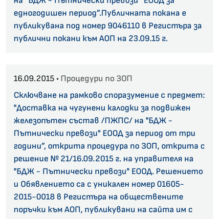
на “БДЖ - Пътнически превози” ЕООД за
едногодишен период”.Публичната покана е
публикувана под номер 9046110 в Регистъра за
публични покани към АОП на 23.09.15 г.
16.09.2015 •
Процедури по ЗОП
Сключване на рамково споразумение с предмет:
"Доставка на чугунени калодки за подвижен
железопътен състав /ПЖПС/ на "БДЖ -
Пътнически превози" ЕООД за период от три
години”, открита процедура по ЗОП, открита с
решение № 21/16.09.2015 г. на управителя на
"БДЖ - Пътнически превози" ЕООД. Решението
и Обявлението са с уникален номер 01605-
2015-0018 в Регистъра на обществените
поръчки към АОП, публикувани на сайта им с