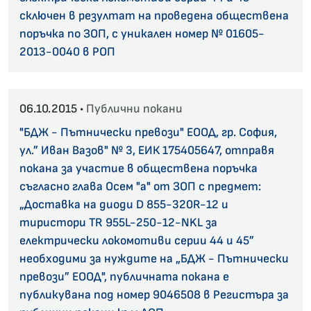
сключен в резултат на проведена обществена
поръчка по ЗОП, с уникален номер № 01605-
2013-0040 в РОП
06.10.2015 •
Публични покани
"БДЖ - Пътнически превози" ЕООД, гр. София,
ул.” Иван Вазов" № 3, ЕИК 175405647, отправя
покана за участие в обществена поръчка
съгласно глава Осем "а" от ЗОП с предмет:
„Доставка на диоди D 855-320R-12 и
тиристори TR 955L-250-12-NKL за
електрически локомотиви серии 44 и 45”
необходими за нуждите на „БДЖ - Пътнически
превози” ЕООД", публичната покана е
публикувана под номер 9046508 в Регистъра за