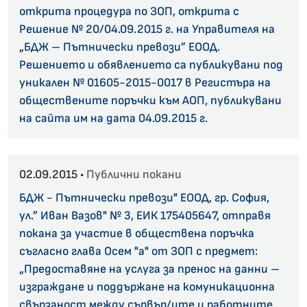
открита процедура по ЗОП, открита с
Решение № 20/04.09.2015 г. на Управителя на
„БДЖ – Пътнически превози” ЕООД.
Решението и обявлението са публикувани под
уникален № 01605-2015-0017 в Регистъра на
обществените поръчки към АОП, публикувани
на сайта им на дата 04.09.2015 г.
02.09.2015 •
Публични покани
БДЖ - Пътнически превози" ЕООД, гр. София,
ул.” Иван Вазов" № 3, ЕИК 175405647, отправя
покана за участие в обществена поръчка
съгласно глава Осем "а" от ЗОП с предмет:
„Предоставяне на услуга за пренос на данни –
изграждане и поддържане на комуникационна
свързаност между сървър/ите и работните